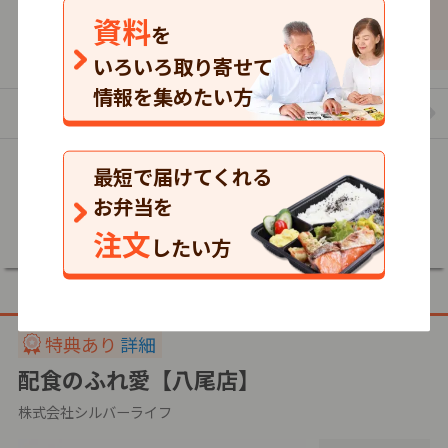
資料
を
4,137
4,137
4,137
円
税込
円
税込
円
いろいろ取り寄せて
情報を集めたい方
まごころケア食のお弁当の一覧を見る
最短で届けてくれる
詳細
お弁当を
注文
したい方
特典あり
詳細
配食のふれ愛【八尾店】
株式会社シルバーライフ