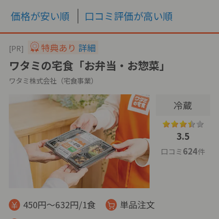
価格が安い順
口コミ評価が高い順
特典あり
詳細
[PR]
ワタミの宅食「お弁当・お惣菜」
ワタミ株式会社（宅食事業）
冷蔵
3.5
624
口コミ
件
450円～632円/1食
単品注文