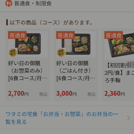
普通食・制限食
以下の商品（コース）があります。
好い日の御膳
好い日の御膳
【初回割引！
（お惣菜のみ）
（ごはん付き）
2円/食】ま
[6食コース/月…
[6食コース/月…
ろ手鞠
2,700
3,000
2,360
円
税込
円
税込
円
ワタミの宅食「お弁当・お惣菜」のお弁当の一
覧を見る