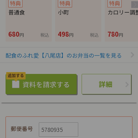
特典
特典
特典
普通食
小町
カロリー調
680
498
780
円
税込
円
税込
円
配食のふれ愛【八尾店】のお弁当の一覧を見る
詳細
郵便番号