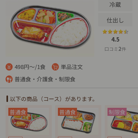
冷蔵
仕出し
4.5
2
口コミ
件
498円～/1食
単品注文
普通食・介護食・制限食
以下の商品（コース）があります。