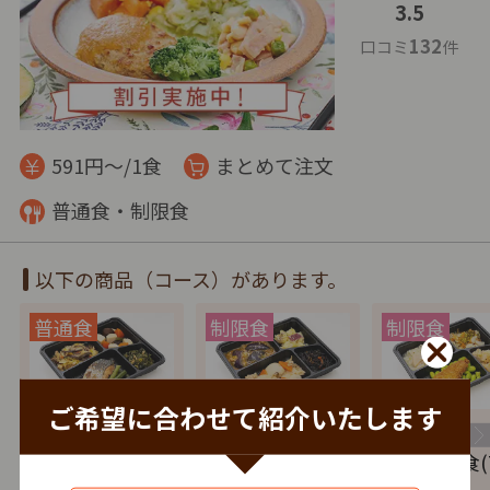
3.5
132
口コミ
件
591円～/1食
まとめて注文
普通食・制限食
以下の商品（コース）があります。
ご希望に合わせて紹介いたします
特典
特典
特典
健康バランス(7
たんぱく調整食
塩分制限食(
食セット)
(7食セット)
セット)