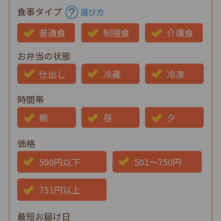
食事タイプ
選び方
普通食
制限食
介護食
お弁当の状態
仕出し
冷蔵
冷凍
時間帯
朝
昼
夕
価格
500円以下
501～750円
751円以上
最短お届け日