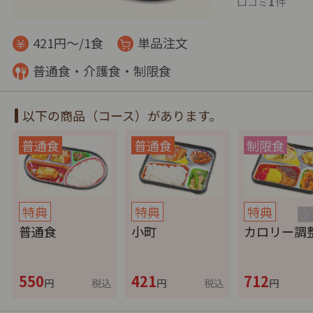
1
口コミ
件
421円～/1食
単品注文
普通食・介護食・制限食
以下の商品（コース）があります。
特典
特典
特典
普通食
小町
カロリー調
550
421
712
円
税込
円
税込
円