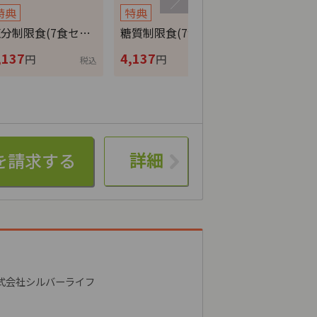
特典
特典
特典
分制限食(7食セ…
糖質制限食(7食セ…
カロリー調整
,137
4,137
4,137
円
円
円
税込
税込
詳細
式会社シルバーライフ