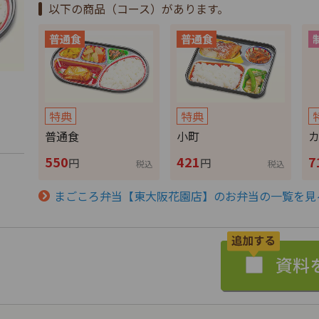
以下の商品（コース）があります。
特典
特典
普通食
小町
550
421
7
円
円
税込
税込
まごころ弁当【東大阪花園店】のお弁当の一覧を見