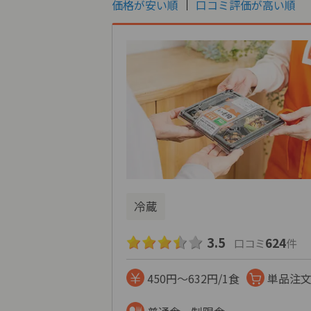
価格が安い順
口コミ評価が高い順
冷蔵
3.5
624
口コミ
件
450円～632円/1食
単品注