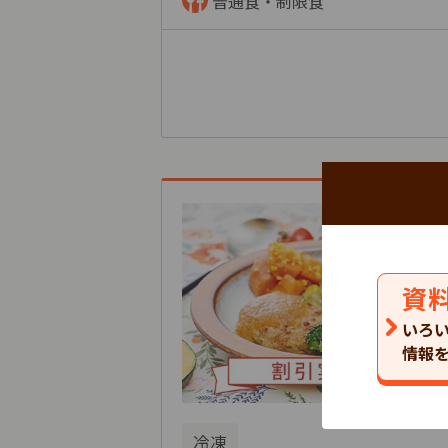
普通食・制限食
資
いろ
情報
冷凍