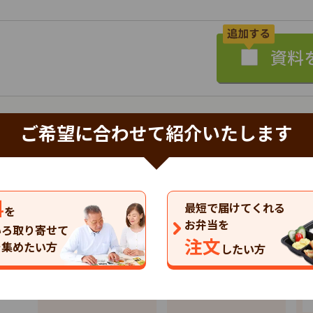
ご希望に合わせて紹介いたします
特典あり
詳細
まごころケア食
株式会社シルバーライフ
料
最短で届けてくれる
を
以下の商品（コース）があります。
お弁当を
いろ取り寄せて
注文
を集めたい方
したい方