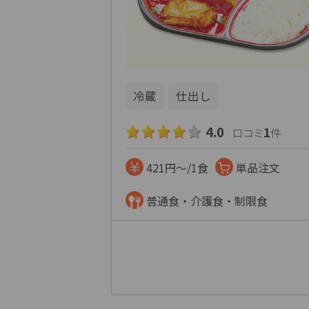
冷蔵
仕出し
4.0
1
口コミ
件
421円～/1食
単品注文
普通食・介護食・制限食