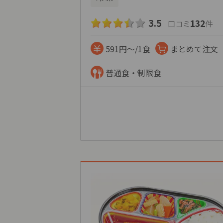
3.5
132
口コミ
件
591円～/1食
まとめて注文
普通食・制限食