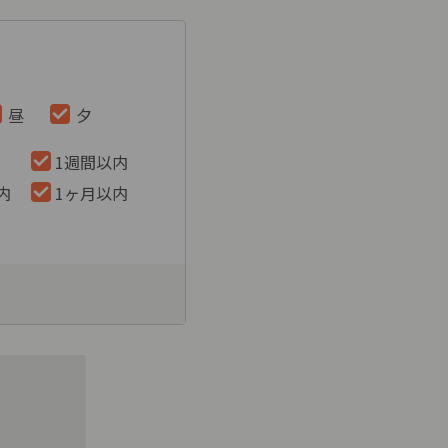
昼
夕
1週間以内
内
1ヶ月以内