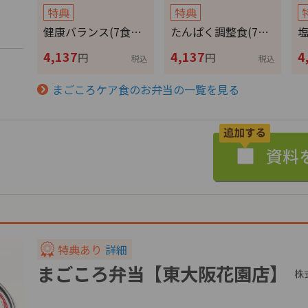
特典
特典
健康バランス(7食…
たんぱく調整食(7…
塩
4,137
4,137
4
円
円
税込
税込
まごころケア食のお弁当の一覧を見る
特典あり
詳細
まごころ弁当【東大阪花園店】
株