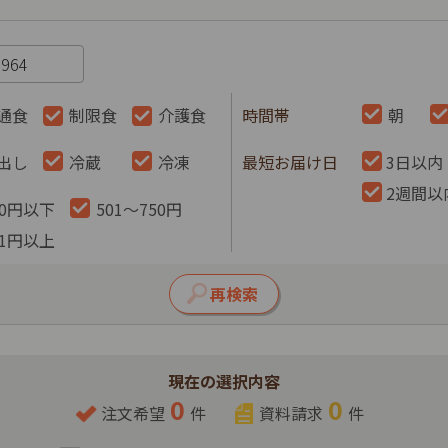
通食
制限食
介護食
時間帯
朝
出し
冷蔵
冷凍
最短お届け日
3日以内
2週間以
00円以下
501～750円
51円以上
現在の選択内容
0
0
注文希望
件
資料請求
件