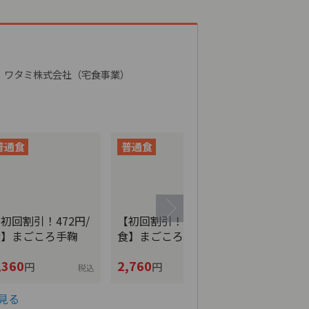
ワタミ株式会社（宅食事業）
【初回割引！5
【初回割引！552円/
初回割引！472円/
食】まごこ
食】まごころおかず
食】まごころ手鞠
,360
2,760
2,840
円
円
円
税込
税込
見る