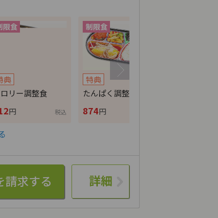
特典
特典
特典
カロリー調整食
たんぱく調整食
ムース食
12
874
702
円
円
円
税込
税込
る
詳細