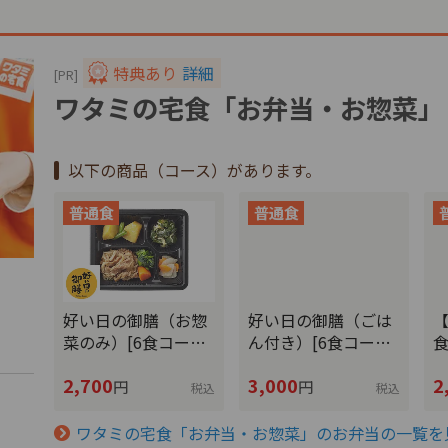
特典あり
詳細
[PR]
ワタミの宅食「お弁当・お惣菜」
以下の商品（コース）があります。
好い日の御膳（お惣
好い日の御膳（ごは
【
菜のみ）[6食コー…
ん付き）[6食コー…
2,700
3,000
2
円
円
税込
税込
文
ワタミの宅食「お弁当・お惣菜」のお弁当の一覧を