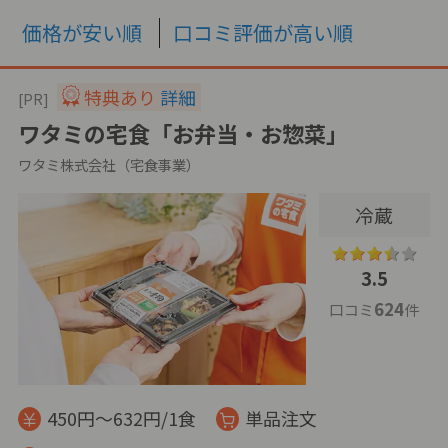
価格が安い順
口コミ評価が高い順
特典あり
詳細
[PR]
ワタミの宅食「お弁当・お惣菜」
ワタミ株式会社（宅食事業）
冷蔵
3.5
624
口コミ
件
450円～632円/1食
単品注文