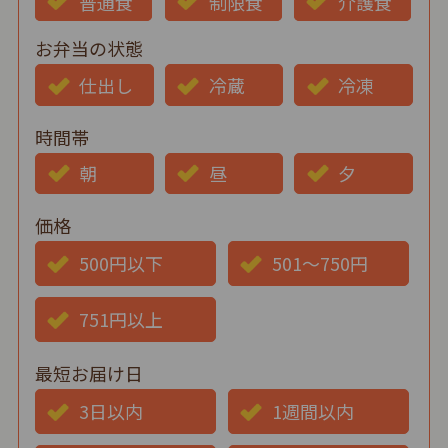
普通食
制限食
介護食
お弁当の状態
仕出し
冷蔵
冷凍
時間帯
朝
昼
夕
価格
500円以下
501～750円
751円以上
最短お届け日
3日以内
1週間以内