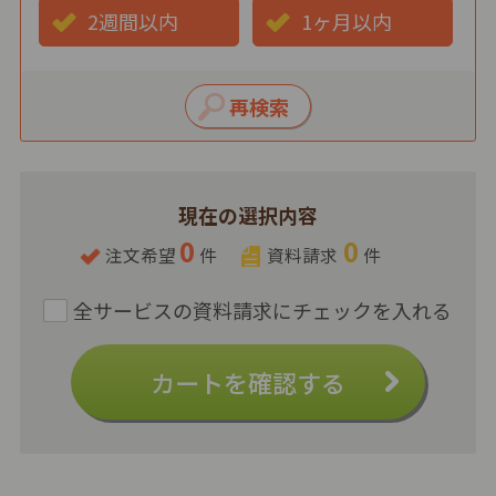
2週間以内
1ヶ月以内
現在の選択内容
0
0
注文希望
件
資料請求
件
カートを確認する