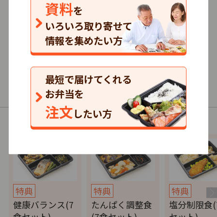
資料
3.5
を
132
口コミ
件
いろいろ取り寄せて
情報を集めたい方
591円～/1食
まとめて注文
最短で届けてくれる
普通食・制限食
お弁当を
注文
したい方
以下の商品（コース）があります。
特典
特典
特典
健康バランス(7
たんぱく調整食
塩分制限食(
食セット)
(7食セット)
セット)