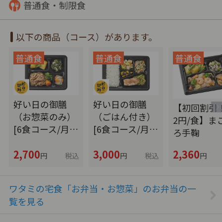
普通食・制限食
以下の商品（コース）があります。
好い日の御膳
好い日の御膳
【初回割引！
（お惣菜のみ）
（ごはん付き）
2円/食】ま
[6食コース/月…
[6食コース/月…
ろ手鞠
2,700
3,000
2,360
円
税込
円
税込
円
ワタミの宅食「お弁当・お惣菜」のお弁当の一
覧を見る