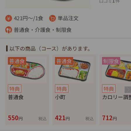
1
口コミ
件
421円～/1食
単品注文
普通食・介護食・制限食
以下の商品（コース）があります。
特典
特典
特典
普通食
小町
カロリー調
550
421
712
円
税込
円
税込
円