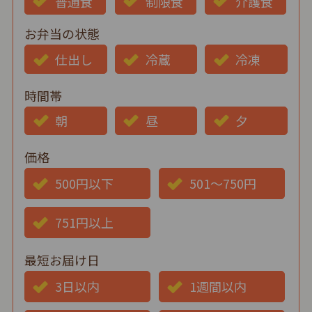
普通食
制限食
介護食
お弁当の状態
仕出し
冷蔵
冷凍
時間帯
朝
昼
夕
価格
500円以下
501～750円
751円以上
最短お届け日
3日以内
1週間以内