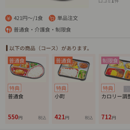
1
口コミ
件
421円～/1食
単品注文
普通食・介護食・制限食
以下の商品（コース）があります。
特典
特典
特典
普通食
小町
カロリー調
550
421
712
円
税込
円
税込
円