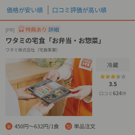
価格が安い順
口コミ評価が高い順
特典あり
詳細
[PR]
ワタミの宅食「お弁当・お惣菜」
ワタミ株式会社（宅食事業）
冷蔵
3.5
624
口コミ
件
450円～632円/1食
単品注文