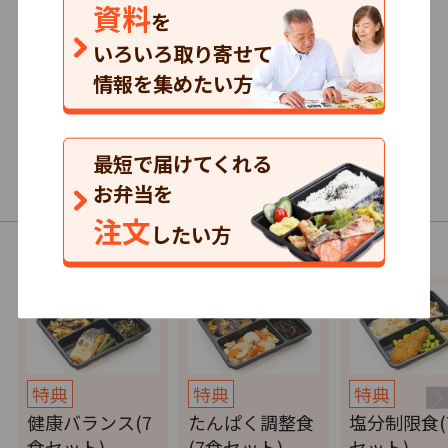
資料
3.5
を
132
口コミ
件
いろいろ取り寄せて
情報を集めたい方
591円～/1食
まとめて注文
最短で届けてくれる
普通食・制限食
お弁当を
注文
したい方
以下の商品（コース）があります。
特典
特典
特典
健康バランス(7
たんぱく調整食
塩分制限食(
食セット)
(7食セット)
セット)