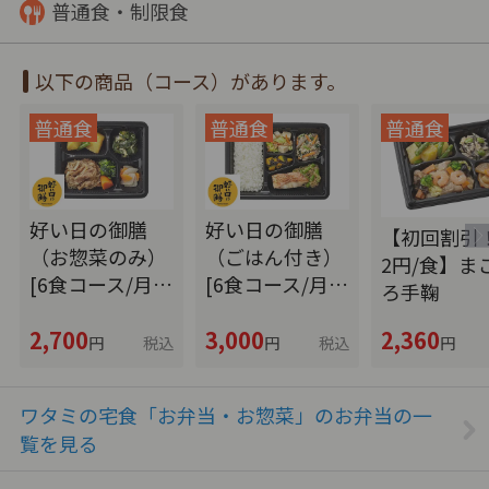
普通食・制限食
以下の商品（コース）があります。
好い日の御膳
好い日の御膳
【初回割引！
（お惣菜のみ）
（ごはん付き）
2円/食】ま
[6食コース/月…
[6食コース/月…
ろ手鞠
2,700
3,000
2,360
円
税込
円
税込
円
ワタミの宅食「お弁当・お惣菜」のお弁当の一
覧を見る