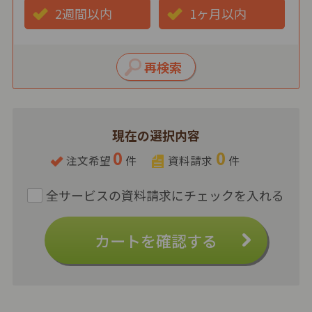
2週間以内
1ヶ月以内
現在の選択内容
0
0
注文希望
件
資料請求
件
カートを確認する