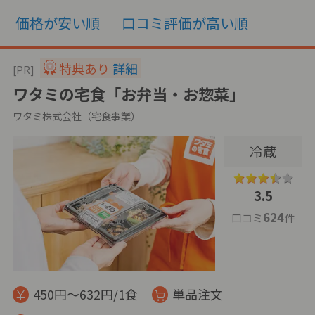
価格が安い順
口コミ評価が高い順
特典あり
詳細
[PR]
ワタミの宅食「お弁当・お惣菜」
ワタミ株式会社（宅食事業）
冷蔵
3.5
624
口コミ
件
450円～632円/1食
単品注文