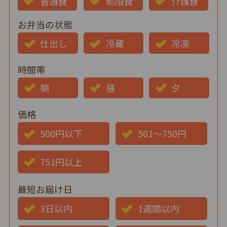
普通食
制限食
介護食
お弁当の状態
仕出し
冷蔵
冷凍
時間帯
朝
昼
夕
価格
500円以下
501～750円
751円以上
最短お届け日
3日以内
1週間以内