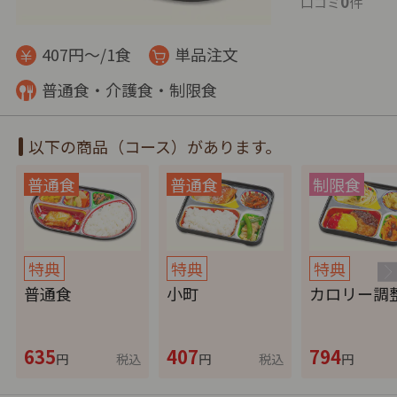
0
口コミ
件
407円～/1食
単品注文
普通食・介護食・制限食
以下の商品（コース）があります。
特典
特典
特典
普通食
小町
カロリー調
635
407
794
円
税込
円
税込
円