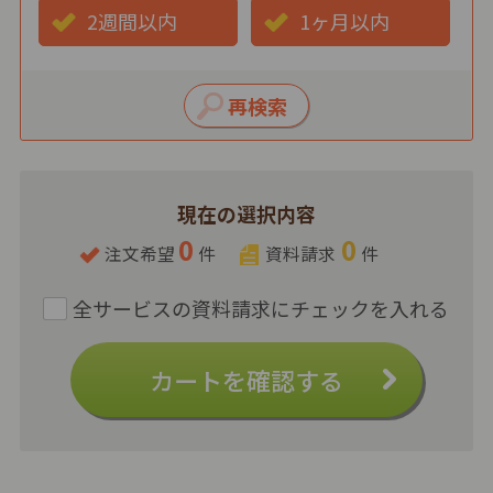
2週間以内
1ヶ月以内
現在の選択内容
0
0
注文希望
件
資料請求
件
カートを確認する