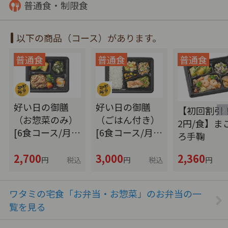
普通食・制限食
以下の商品（コース）があります。
好い日の御膳
好い日の御膳
【初回割引！
（お惣菜のみ）
（ごはん付き）
2円/食】ま
[6食コース/月…
[6食コース/月…
ろ手鞠
2,700
3,000
2,360
円
税込
円
税込
円
ワタミの宅食「お弁当・お惣菜」のお弁当の一
覧を見る