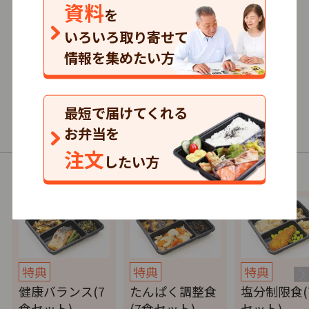
資料
3.5
を
132
口コミ
件
いろいろ取り寄せて
情報を集めたい方
591円～/1食
まとめて注文
最短で届けてくれる
普通食・制限食
お弁当を
注文
したい方
以下の商品（コース）があります。
特典
特典
特典
健康バランス(7
たんぱく調整食
塩分制限食(
食セット)
(7食セット)
セット)