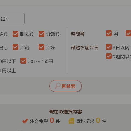
通食
制限食
介護食
時間帯
朝
出し
冷蔵
冷凍
最短お届け日
3日以内
2週間以
00円以下
501～750円
51円以上
現在の選択内容
0
0
注文希望
件
資料請求
件