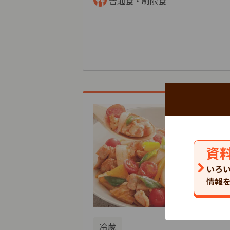
普通食・制限食
資
いろ
情報
冷蔵