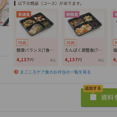
以下の商品（コース）があります。
特典
特典
健康バランス(7食…
たんぱく調整食(7…
塩
4,137
4,137
4
円
円
税込
税込
まごころケア食のお弁当の一覧を見る