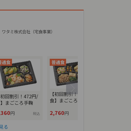
ワタミ株式会社（宅食事業）
【初回割引！5
【初回割引！552円/
初回割引！472円/
食】まごこ
食】まごころおかず
食】まごころ手鞠
,360
2,760
2,840
円
円
円
税込
税込
見る