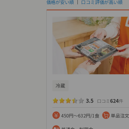
価格が安い順
口コミ評価が高い順
冷蔵
3.5
624
口コミ
件
450円～632円/1食
単品注