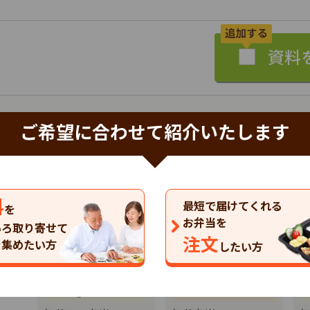
ご希望に合わせて紹介いたします
[PR]
デイリーコープ
コープデリ生活協同組合連合会
料
最短で届けてくれる
を
以下の商品（コース）があります。
お弁当を
いろ取り寄せて
注文
を集めたい方
したい方