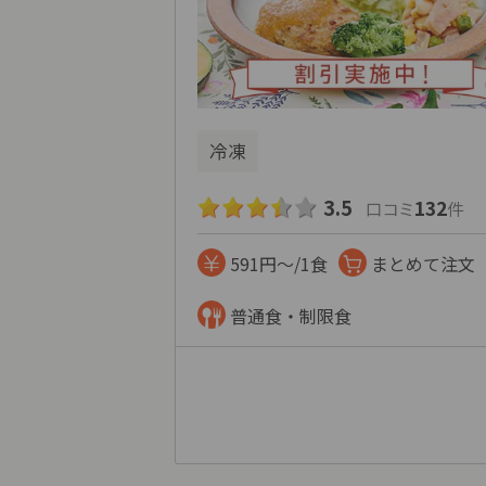
冷凍
3.5
132
口コミ
件
591円～/1食
まとめて注文
普通食・制限食