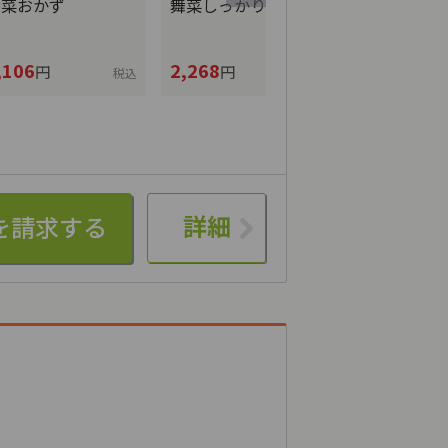
舞菜おかず
舞菜しっかりおかず
舞菜御膳
,106
2,268
2,526
円
円
円
税込
税込
詳細