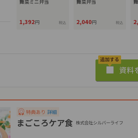
舞菜ミニ弁当
舞菜弁当
1,392
2,040
2
円
円
税込
税込
文
特典あり
詳細
まごころケア食
株式会社シルバーライフ