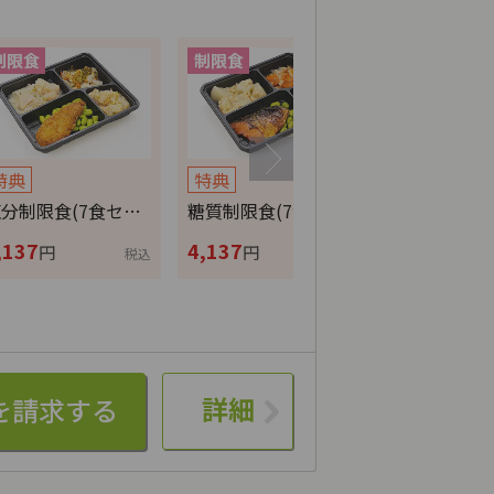
特典
特典
特典
分制限食(7食セ…
糖質制限食(7食セ…
カロリー調整
,137
4,137
4,137
円
円
円
税込
税込
詳細