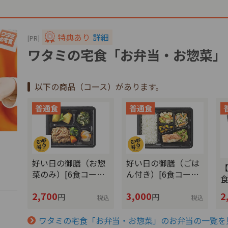
特典あり
詳細
[PR]
ワタミの宅食「お弁当・お惣菜」
以下の商品（コース）があります。
好い日の御膳（お惣
好い日の御膳（ごは
【
菜のみ）[6食コー…
ん付き）[6食コー…
2,700
3,000
2
円
円
税込
税込
文
ワタミの宅食「お弁当・お惣菜」のお弁当の一覧を