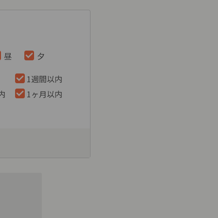
昼
夕
1週間以内
内
1ヶ月以内