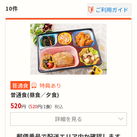
10件
ご利用ガイド
普通食
特典あり
普通食(昼食／夕食)
520
円
（
520
円/1食）
税込
詳細を見る
特典あり
詳細
郵便番号で配送エリア内か確認します
和洋中の日替わりで、700種類以上のおかずを