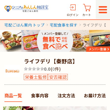
ログイン
カート
宅配ごはん案内 トップ
宅配食事を探す
ライフデリ【
ライフデリ【秦野店】
0.0
(
0
件)
栄養士監修
安否確認
商品一覧
食事内容
注文方法
お届け方法