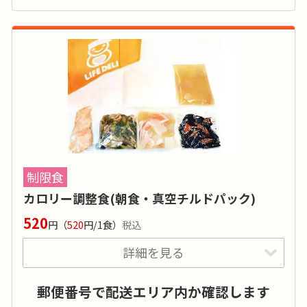
カロリー
:
-
糖質
:
-
タンパク質
:
-
塩分
:
-
品目数
:
2品目
-
野菜ジュース、牛乳、コーヒー等あり。10種類のパンを日替
制限食
わりでお届け。
カロリー調整食(朝食・真空チルドパック)
520
円
（
520
円/1食）
税込
糖尿病･糖尿病予備軍の方におすすめです！日
詳細を見る
替わりメニューで飽きずにお召し上がりいただ
けます。
郵便番号で配送エリア内か確認します