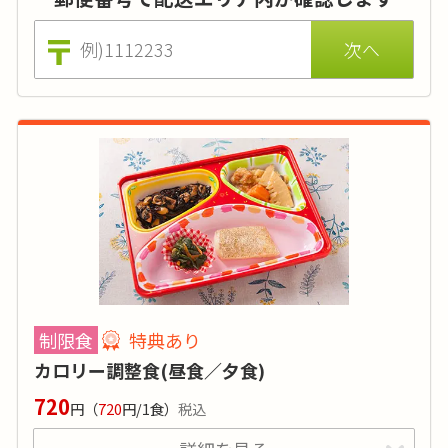
取り揃えています。ごはんセットの場合、概ね
500～600kcalになります。月に数回、丼やカ
レー、炊込みご飯があります。
カロリー
:
450kcal
糖質
:
-
タンパク質
:
25g
制限食
特典あり
塩分
:
1g～3g
カロリー調整食(昼食／夕食)
品目数
:
5～6品目
720
円
（
720
円/1食）
税込
脂質:20g／リン:300㎎