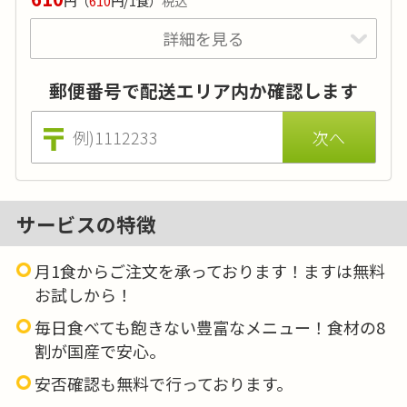
円
（
610
円/1食）
税込
調理法により実際のお食事ではカリウムとリンは更に2～6
たんぱく質や塩分に制限があり、カリウムやリ
割程度減ります。
詳細を見る
ン、水分にも配慮が必要な方向けのメニューで
す。持病をお持ちの方は事前に医師にご相談頂
郵便番号で配送エリア内か確認します
くことをお勧めします
サービスの特徴
カロリー
:
-
月1食からご注文を承っております！ますは無料
糖質
:
-
お試しから！
タンパク質
:
-
毎日食べても飽きない豊富なメニュー！食材の8
塩分
:
1g～2g
割が国産で安心。
品目数
:
3～4品目
安否確認も無料で行っております。
-