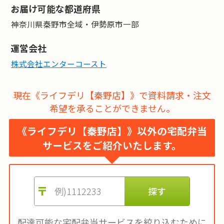
お届け可能な都道府県
価格はおかずのみの場合（ごはんセットは700円 ※税込)。
神奈川県秦野市全域・伊勢原市一部
栄養価基準とメニュー表の栄養価は調理前の数値です。低減
調理法により実際のお食事ではカリウムとリンは更に2～6
運営会社
割程度減ります。
株式会社エンターコースト
現在《ライフデリ【秦野店】》で資料請求・注文
希望を承ることができません。
《ライフデリ【秦野店】》以外の宅配弁当
サービスをご紹介いたします。
配達可能な宅配弁当サービスを絞り込むために