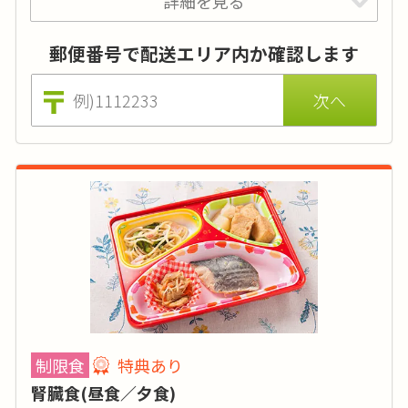
詳細を見る
価格はおかずのみの場合（ごはんセットは570円 ※税込)。
特典あり
詳細
刻み食は＋60円にて対応可能です。アレルギーをお持ちの方
は、代替メニューもございます。
郵便番号で配送エリア内か確認します
糖尿病･糖尿病予備軍の方におすすめです！日
替わりメニューで飽きずにお召し上がりいただ
けます。
カロリー
:
250～300kcal
糖質
:
-
タンパク質
:
20g
塩分
:
1g～3g
制限食
特典あり
品目数
:
3～4品目
腎臓食(昼食／夕食)
脂質:15g