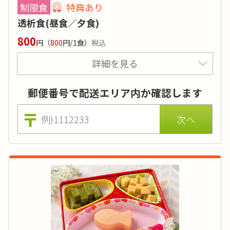
制限食
特典あり
塩分
:
1g～2g
透析食(昼食／夕食)
品目数
:
3～4品目
800
円
（
800
円/1食）
税込
脂質:20g以内／カリウム:500㎎以内／リン:150㎎以内
詳細を見る
価格はおかずのみの場合（ごはんセットは870円 ※税込)。
特典あり
詳細
栄養価基準とメニュー表の栄養価は調理前の数値です。低減
調理法により実際のお食事ではカリウムとリンは更に2～3
郵便番号で配送エリア内か確認します
たんぱく質や塩分に制限があり、カリウムやリ
割程度減ります。
ン、水分にも配慮が必要な方向けのメニューで
す。持病をお持ちの方は事前に医師にご相談頂
くことをお勧めします。
カロリー
:
200～300kcal