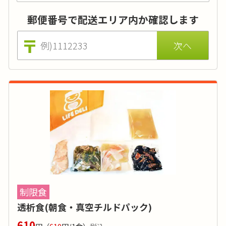
す。持病をお持ちの方は事前に医師にご相談頂
郵便番号で配送エリア内か確認します
くことをお勧めします
カロリー
:
-
糖質
:
-
タンパク質
:
-
塩分
:
1g～2g
品目数
:
3～4品目
制限食
-
透析食(朝食・真空チルドパック)
価格はおかずのみの場合（ごはんセットは700円 ※税込)。
610
栄養価基準とメニュー表の栄養価は調理前の数値です。低減