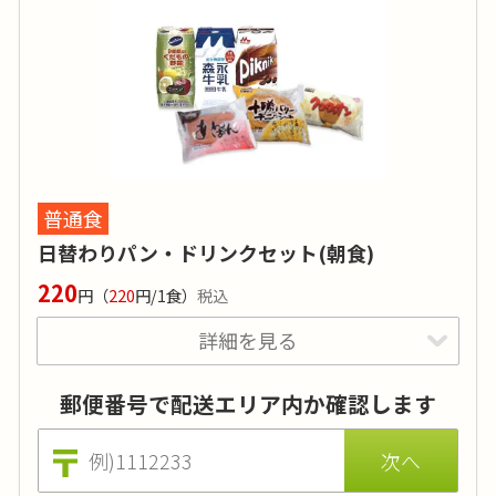
カロリー
:
150～300kcal
糖質
:
-
タンパク質
:
10g
塩分
:
1g～2g
品目数
:
5～6品目
普通食
-
日替わりパン・ドリンクセット(朝食)
価格はおかずのみの場合（ごはんセットは800円 ※税込)。
220
円
（
220
円/1食）
税込
メニューによっては品数が代わる場合がございます。
ドリンク1本と保存料不使用・天然酵母使用の
詳細を見る
パンのセット。
郵便番号で配送エリア内か確認します