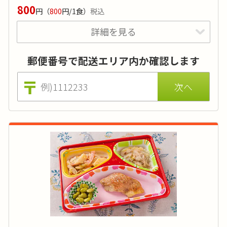
800
円
（
800
円/1食）
税込
価格はおかずのみの場合（ごはんセットは790円 ※税込)。
刻み食は＋60円にて対応可能です。アレルギーをお持ちの方
詳細を見る
特典あり
詳細
は、代替メニューもございます。
郵便番号で配送エリア内か確認します
たんぱく質や塩分に制限があり、カリウムやリ
ン、水分にも配慮が必要な方向けのメニューで
す。持病をお持ちの方は事前に医師にご相談頂
くことをお勧めします。
カロリー
:
200～300kcal
糖質
:
-
タンパク質
:
20g以内