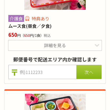
糖質
:
-
タンパク質
:
20g以内
介護食
特典あり
塩分
:
1g～2g
ムース食(昼食／夕食)
品目数
:
3～4品目
650
円
（
650
円/1食）
税込
脂質:20g以内／カリウム:600㎎以内／リン:300㎎以内
詳細を見る
価格はおかずのみの場合（ごはんセットは870円 ※税込)。
特典あり
詳細
栄養価基準とメニュー表の栄養価は調理前の数値です。低減
調理法により実際のお食事ではカリウムとリンは更に2～3
郵便番号で配送エリア内か確認します
嚥下食ピラミッドのLv.3～5に対応していま
割程度減ります。
す。メニューは500種類ほどあり、飽きがきま
せん。お食事をミキサーにかけてご用意されて
いる方におすすめです。