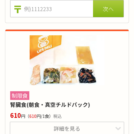
カロリー
:
-
糖質
:
-
タンパク質
:
-
塩分
:
1g～2g
品目数
:
3～4品目
-
制限食
価格はおかずのみの場合（ごはんセットは610円 ※税込)。
腎臓食(朝食・真空チルドパック)
610
円
（
610
円/1食）
税込
たんぱく質や塩分に制限があり、カリウムやリ
詳細を見る
ン、水分にも配慮が必要な方向けのメニューで