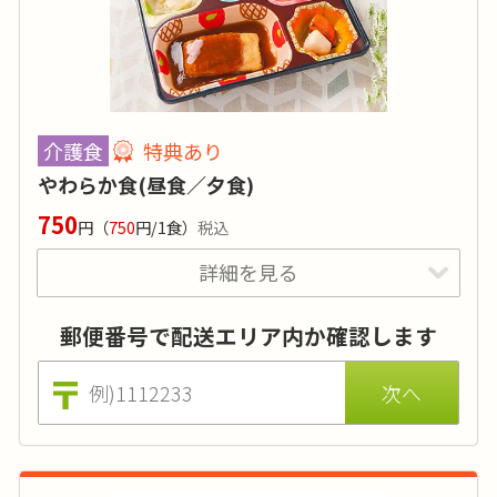
カロリー
:
200～250kcal
糖質
:
-
タンパク質
:
10g
介護食
特典あり
塩分
:
1g～3g
やわらか食(昼食／夕食)
品目数
:
3品目
750
円
（
750
円/1食）
税込
脂質:10g
詳細を見る
価格はおかずのみの場合（ごはんセットは700円 ※税込)。
特典あり
詳細
ごはんセットは、ごはん・お粥・ミキサー粥から選択可能で
す。
郵便番号で配送エリア内か確認します
噛む力が弱くなった方や、普通食の刻みをご希
望の方にお勧めのメニューです。