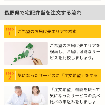
時代を見据え、先進性を持ち、組
しています。“まごころスタッフ”か
合員に優しく地域を豊かにするコ
ら直接「手渡し」することで、お客
長野県で宅配弁当を注文する流れ
ープとして、誰にも寄り添った生協
さまとのふれあいやコミュニケー
となり、地域から“身近に生協があ
ションを生み出すことにつながり
って良かった”という“頼られる存
ます。毎日の食事にお困りの高齢者
step
ご希望のお届け先エリアで検索
在”をめざします。
1
の方にお食事をお届けする一方で、
私たちの連帯のレベルを高め、全
まだまだ働きたいとお考えの元気
国の生協や行政・諸団体と連帯・
ご希望のお届け先エリアを
な高齢者の方にも私たちの事業に
連携の輪を広げ、くらしに関わる課
検索し、お届け可能なサー
参画していただき、一緒に高齢者の
題、環境・食料など地球規模・国
ビスを比較しましょう。
方を支えていきたいと考えていま
際的な取り組みを進め、未来の組
す。
合員につながる協同を育んでいきま
step
す。
気になったサービスに「注文希望」をする
2
「注文希望」機能を使って
気になったサービスの食べ
比べの申込みをしましょ