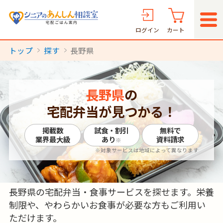
ログイン
カート
トップ
探す
長野県
長野県
の
宅配弁当が見つかる！
掲載数
試食・割引
無料で
業界最大級
あり
資料請求
※
※対象サービスは地域によって異なります
長野県の宅配弁当・食事サービスを探せます。栄養
制限や、やわらかいお食事が必要な方もご利用い
ただけます。