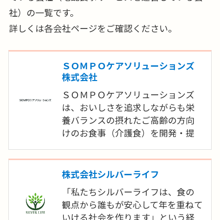
社）の一覧です。
詳しくは各会社ページをご確認ください。
ＳＯＭＰＯケアソリューションズ
株式会社
ＳＯＭＰＯケアソリューションズ
は、おいしさを追求しながらも栄
養バランスの摂れたご高齢の方向
けのお食事（介護食）を開発・提
供しています。ＳＯＭＰＯケアの高
齢者施設で培ったノウハウを生か
し開発した完全調理済み冷凍惣菜
株式会社シルバーライフ
「食楽膳」を全国にお届けします。
「私たちシルバーライフは、食の
2022年5月にご高齢の方の低栄養状
観点から誰もが安心して年を重ねて
態をお食事で楽しみながら予防す
いける社会を作ります」という経