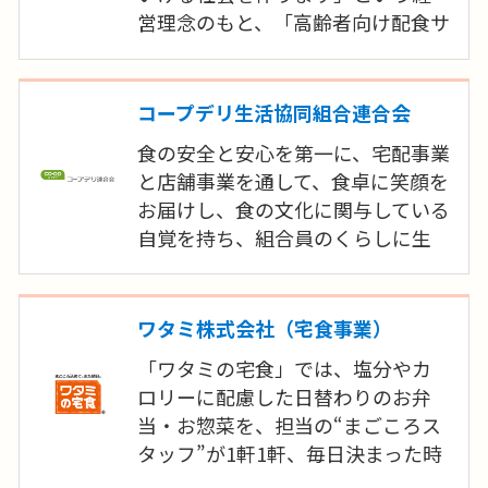
ることをコンセプトとした新商品
営理念のもと、「高齢者向け配食サ
「食楽膳プラス」を販売開始してい
ービス事業」「施設様向け食材提
ます。栄養バランスは勿論、ご高齢
供事業」といった事業を展開してま
の方にとって食べやすい味付け、軟
いりました。今後も、全国のお客様
コープデリ生活協同組合連合会
らかさにこだわった商品です。
の「ありがとう」のために全力を
食の安全と安心を第一に、宅配事業
尽くしてまいります。
と店舗事業を通して、食卓に笑顔を
お届けし、食の文化に関与している
自覚を持ち、組合員のくらしに生
涯にわたって貢献します。
組合員のくらしや地域社会で生ま
れた課題の解決に向けて、地域の団
ワタミ株式会社（宅食事業）
体・人とつながり、地域の多様性を
「ワタミの宅食」では、塩分やカ
認識し、協同して各地域で多彩な取
ロリーに配慮した日替わりのお弁
り組みを推進します。組合員は全世
当・お惣菜を、担当の“まごころス
帯の半数を超えることをめざしま
タッフ”が1軒1軒、毎日決まった時
す。
間帯に「手渡し」を基本にお届け