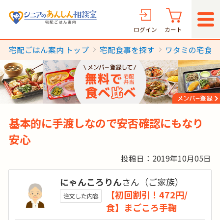
ログイン
カート
宅配ごはん案内 トップ
宅配食事を探す
ワタミの宅食
基本的に手渡しなので安否確認にもなり
安心
投稿日：2019年10月05日
にゃんころりん
さん（ご家族）
【初回割引！472円/
注文した内容
食】まごころ手鞠