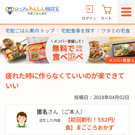
ログイン
カート
宅配ごはん案内 トップ
宅配食事を探す
ワタミの宅食
疲れた時に作らなくていいのが楽できて
いい
投稿日：2018年04月02日
匿名
さん（ご本人）
【初回割引！552円/
注文した内容
食】まごころおかず