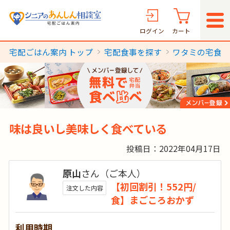
ログイン
カート
宅配ごはん案内 トップ
宅配食事を探す
ワタミの宅食
味は良いし美味しく食べている
投稿日：2022年04月17日
原山
さん（ご本人）
【初回割引！552円/
注文した内容
食】まごころおかず
利用時期