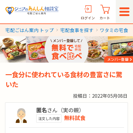
ログイン
カート
宅配ごはん案内 トップ
宅配食事を探す
ワタミの宅食
一食分に使われている食材の豊富さに驚
いた
投稿日：2022年05月08日
匿名
さん（実の親）
無料試食
注文した内容