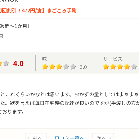
初回割引！472円/食】まごころ手鞠
2週間～1か月）
県
味
サービス
4.0
3.0
とこれくらいかなとは思います。おかずの量としてはまぁまぁ
た。欲を言えば毎日在宅時の配達が良いのですが(手渡しの方
ております。
前へ
口コミ一覧へ
次へ