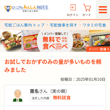
ログイン
カート
宅配ごはん案内 トップ
宅配食事を探す
ワタミの宅食
お試しでおかずのみの量が多いものを頼
みました
投稿日：2025年01月10日
匿名
さん（実の親）
無料試食
注文した内容