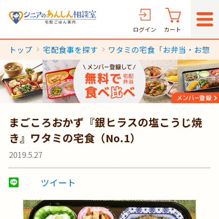
ログイン
カート
トップ
宅配食事を探す
ワタミの宅食「お弁当・お惣菜
まごころおかず『銀ヒラスの塩こうじ焼
き』ワタミの宅食（No.1）
2019.5.27
ツイート