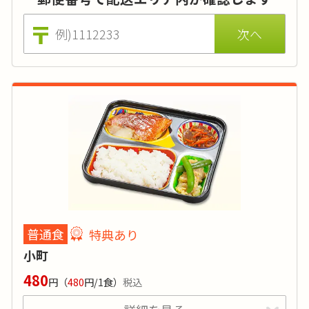
ちろん、食材の安全や食の楽しみにもこだわっ
て調理しています。
カロリー
:
450～650kcal
糖質
:
-
タンパク質
:
-
塩分
:
概ね3g未満
普通食
特典あり
品目数
:
-
小町
脂質:-／カリウム:-／リン:-
480
円
（
480
円/1食）
税込
価格はごはんセットの場合（おかずのみは560円 ※税込)。
刻みやおかゆ、おかずの差替えでのアレルギー対応も無料で