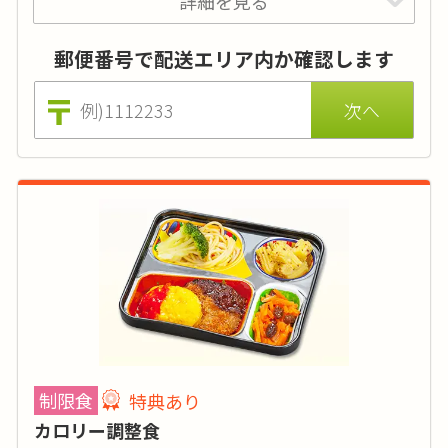
詳細を見る
特典あり
詳細
承ります。
郵便番号で配送エリア内か確認します
美味しさはそのままに、低カロリー・低塩分の
お弁当。お求めやすいお手頃価格です。
カロリー
:
-
糖質
:
-
タンパク質
:
-
塩分
:
-
品目数
:
-
制限食
特典あり
脂質:-／カリウム:-／リン:-
カロリー調整食