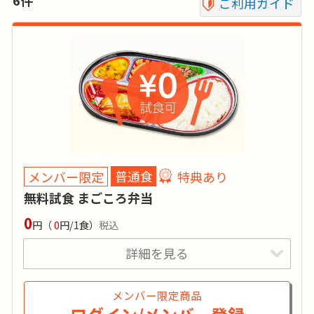
ご利用ガイド
メンバー限定
普通食
特典あり
無料試食 まごころ弁当
0
円
（
0
円/1食）
税込
詳細を見る
特典あり
詳細
無料試食対象商品です。「注文希望」のお申込
メンバー限定商品
み完了後、「まごころ弁当」の担当からご連絡