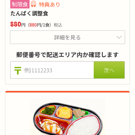
制限食
特典あり
塩分
:
2.2g前後
たんぱく調整食
品目数
:
-
880
円
（
880
円/1食）
税込
脂質:-／カリウム:-／リン:-
詳細を見る
価格はおかずのみの場合（ごはんセットは830円 ※税込)。
特典あり
詳細
刻みやおかゆ、おかずの差替えでのアレルギー対応も無料で
承ります。
郵便番号で配送エリア内か確認します
たんぱく質の摂取計算が必要な方向けのお弁当
です。病院の栄養指導を受けられている方や透
析クリニックに通院されている方に。
カロリー
:
-
糖質
:
-