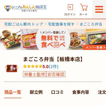
ログイン
カート
宅配ごはん案内 トップ
宅配食事を探す
まごころ弁当
まごころ弁当【板橋本店】
5.0
(
1
件)
栄養士監修
安否確認
商品一覧
献立例
口コミ
食事内容
注