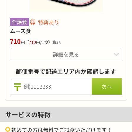
タンパク質
:
10ｇ以下
塩分
:
-
介護食
特典あり
品目数
:
-
ムース食
脂質:-／カリウム:500mg以下／リン:-
710
円
（
710
円/1食）
税込
価格はごはんセットの場合（おかずのみは830円 ※税込）。
たんぱく調整米でのご提供も可能です。
詳細を見る
特典あり
詳細
郵便番号で配送エリア内か確認します
食べ物を噛むことや飲み込むことが困難な方
に。美味しさや料理の香りも兼ね備えており、
美味しい食事を安心しておめしあがりいただけ
ます。
サービスの特徴
初めての方は無料でご試食いただけます！