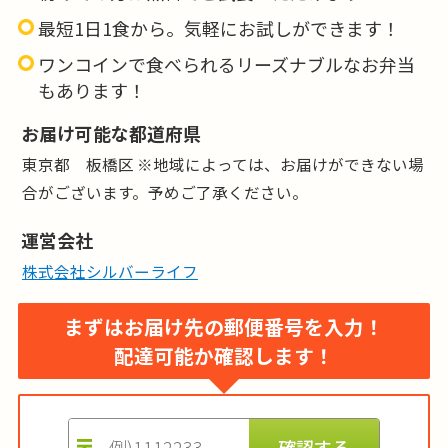
最短1日1食から。気軽にお試しができます！
カロリー
:
-
ワンコインで食べられるリーズナブルなお弁当
糖質
:
-
もあります！
タンパク質
:
-
お届け可能な都道府県
塩分
:
-
東京都 板橋区 ※地域によっては、お届けができない場
品目数
:
-
合がございます。予めご了承ください。
脂質:-／カリウム:-／リン:-
運営会社
価格はごはんセットの場合（おかずのみは650円 ※税込)。
おかゆの対応も無料で承ります。
株式会社シルバーライフ
まずはお届け先の郵便番号を入力！
配達可能か確認します！