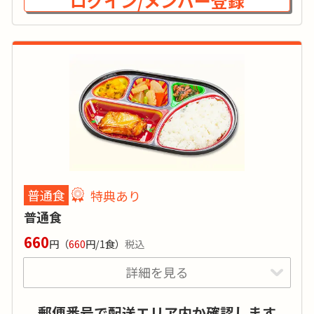
ログイン/メンバー登録
いたします。お弁当の種類や配達日は担当へ直
接ご相談ください。
カロリー
:
糖質
:
普通食
特典あり
タンパク質
:
普通食
塩分
:
660
品目数
:
円
（
660
円/1食）
税込
詳細を見る
「まごころ弁当」のお弁当を初めてご注文される方 もしく
特典あり
詳細
は 半年（26週）以上前にご注文されたことがある方が対象
です。
郵便番号で配送エリア内か確認します
ご高齢者向けの栄養バランスや食べやすさはも