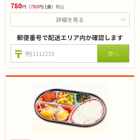
価格は小町(小)の場合（小町大は550円 ※税込)。刻みやおか
780
円
（
780
円/1食）
税込
ゆ、おかずの差替えでのアレルギー対応も無料で承ります。
詳細を見る
特典あり
詳細
郵便番号で配送エリア内か確認します
カロリーを一定の値に調整し、栄養バランスの
良いカロリー計算が必要な方に適したお弁当で
す。ダイエットや食事療法も無理なく続けられ
ます。
カロリー
:
240kcal前後
糖質
:
-
タンパク質
:
-