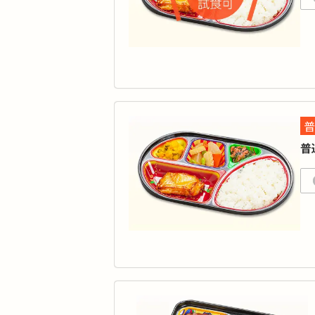
無
弁
カ
タ
品
普
「
普
ご
す
カ
タ