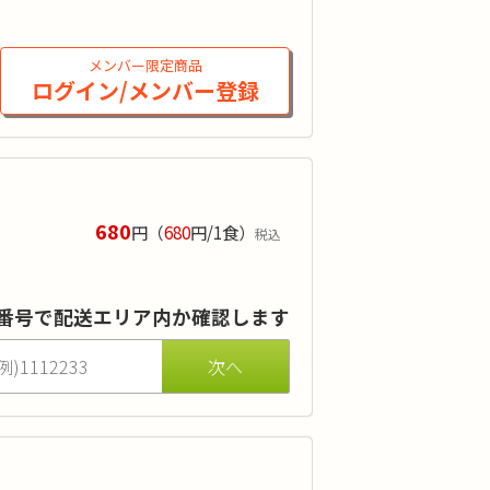
弁当」の担当からご連絡いたします。お
メンバー限定商品
ログイン/メンバー登録
ご注文されたことがある方が対象です。
680
円
（
680
円/1食）
税込
食の楽しみにもこだわって調理していま
番号で配送エリア内か確認します