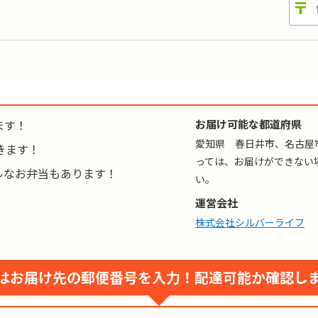
ロリー
:
-
糖質
:
-
ンパク質
:
-
塩分
:
-
目数
:
-
:-／カリウム:-／リン:-
ます！
お届け可能な都道府県
格はごはんセットの場合（おかずのみは650円 ※税込）。おかゆの対応も無料で承り
愛知県 春日井市、名古屋
きます！
っては、お届けができない
ルなお弁当もあります！
い。
運営会社
株式会社シルバーライフ
はお届け先の郵便番号を入力！
配達可能か確認し