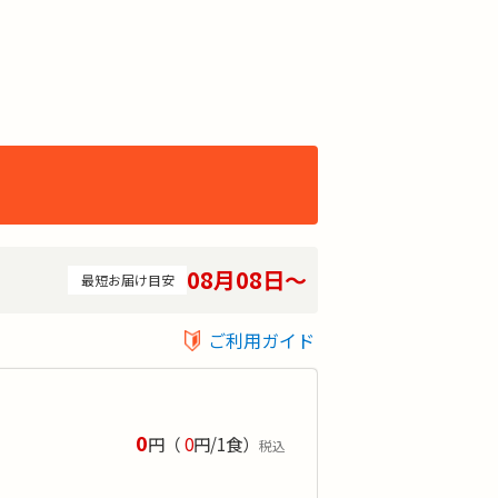
08月08日〜
最短お届け目安
ご利用ガイド
0
円
（
0
円/1食）
税込