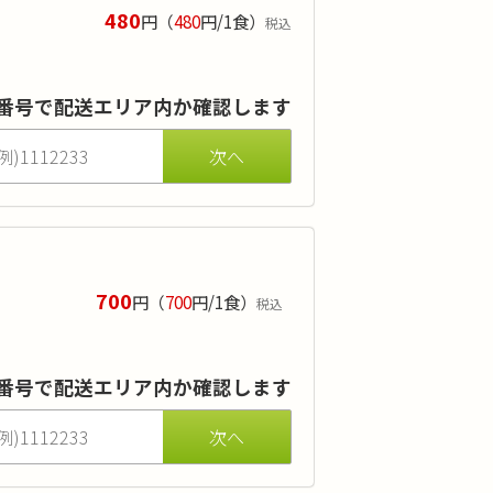
480
円
（
480
円/1食）
税込
差替えでのアレルギー対応も無料で承ります。
すいお手頃価格です。
番号で配送エリア内か確認します
700
円
（
700
円/1食）
税込
替えでのアレルギー対応も無料で承ります。
要な方に適したお弁当です。ダイエット
番号で配送エリア内か確認します