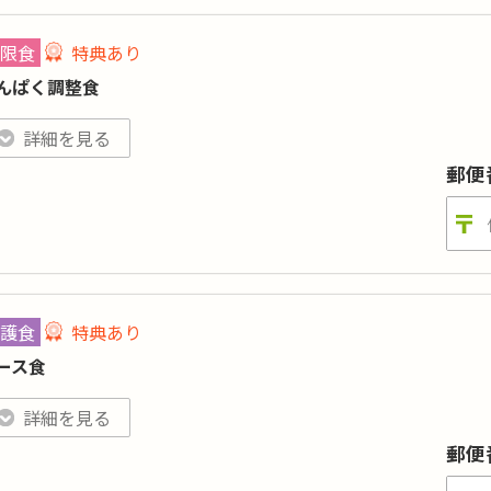
ロリー
:
240kcal前後
糖質
:
-
ンパク質
:
-
塩分
:
2.2g前後
限食
特典あり
目数
:
-
んぱく調整食
:-／カリウム:-／リン:-
特典あり
詳細
格はおかずのみの場合（ごはんセットは780円 ※税込）。刻みやおかゆ、おかずの
詳細を見る
んぱく質の摂取計算が必要な方向けのお弁当です。病院の栄養指導
郵便
院されている方に。
ロリー
:
-
糖質
:
-
ンパク質
:
10ｇ以下
塩分
:
-
護食
特典あり
目数
:
-
ース食
:-／カリウム:500mg以下／リン:-
特典あり
詳細
格はごはんセットの場合（おかずのみは750円 ※税込）。たんぱく調整米でのご提
詳細を見る
べ物を噛むことや飲み込むことが困難な方に。美味しさや料理の香
郵便
しておめしあがりいただけます。