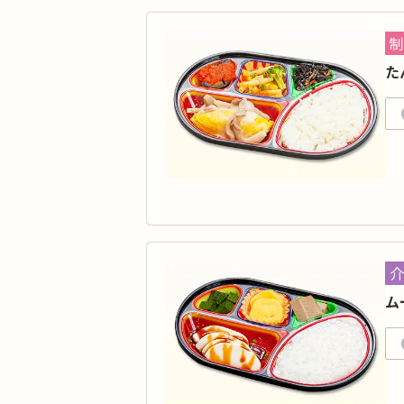
カ
タ
制
品
た
脂質
価
た
通
カ
タ
介
品
ム
脂質
価
食
心