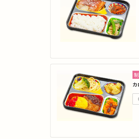
品
脂質
価
制
カ
カ
や