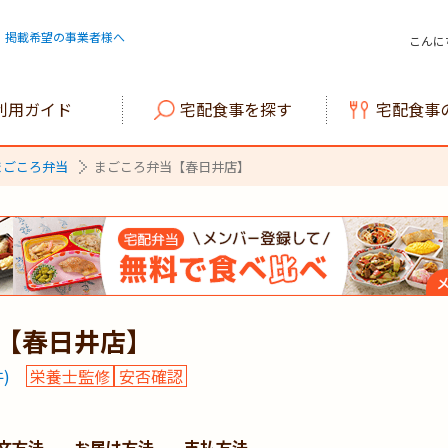
掲載希望の事業者様へ
こんに
利用ガイド
宅配食事を探す
宅配食事
まごころ弁当
まごころ弁当【春日井店】
【春日井店】
)
栄養士監修
安否確認
文方法
お届け方法
支払方法