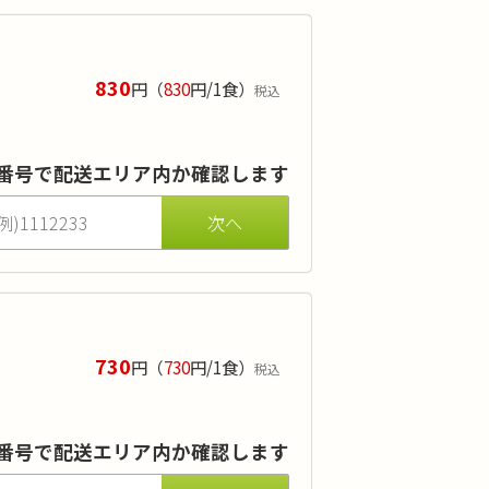
830
円
（
830
円/1食）
税込
差替えでのアレルギー対応も無料で承ります。
を受けられている方や透析クリニックに
番号で配送エリア内か確認します
730
円
（
730
円/1食）
税込
供も可能です。
りも兼ね備えており、美味しい食事を安
番号で配送エリア内か確認します