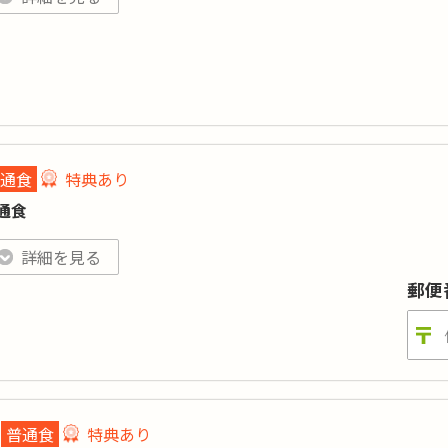
料試食対象商品です。「注文希望」のお申込み完了後、「まごころ
当の種類や配達日は担当へ直接ご相談ください。
ロリー
:
糖質
:
ンパク質
:
塩分
:
目数
:
通食
特典あり
まごころ弁当」のお弁当を初めてご注文される方 もしくは 半年（26週）以上前に
通食
特典あり
詳細
詳細を見る
高齢者向けの栄養バランスや食べやすさはもちろん、食材の安全や
郵便
。
ロリー
:
450～650kcal
糖質
:
-
ンパク質
:
-
塩分
:
概ね3g未満
普通食
特典あり