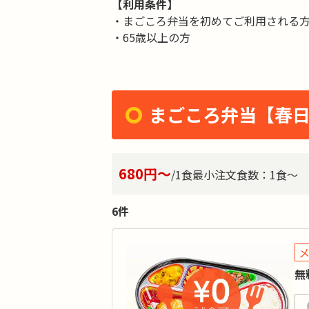
【利用条件】
・まごころ弁当を初めてご利用される
・65歳以上の方
まごころ弁当【春
680円～
/1食
最小注文食数：
1食～
6件
無