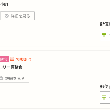
目数
:
-
小町
:-／カリウム:-／リン:-
特典あり
詳細
格はごはんセットの場合（おかずのみは560円 ※税込）。刻みやおかゆ、おかずの
詳細を見る
美味しさはそのままに、低カロリー・低塩分のお弁当。お求めや
郵便
カロリー
:
-
糖質
:
-
タンパク質
:
-
塩分
:
-
品目数
:
-
限食
特典あり
脂質:-／カリウム:-／リン:-
ロリー調整食
価格は小町（小）の場合（小町大は580円 ※税込）。刻みやおかゆ、おかずの差
特典あり
詳細
詳細を見る
ロリーを一定の値に調整し、栄養バランスの良いカロリー計算が必
郵便
食事療法も無理なく続けられます。