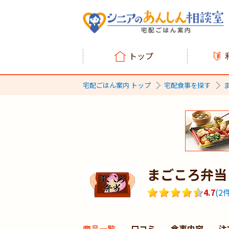
トップ
宅配ごはん案内 トップ
宅配食事を探す
まごころ弁当
4.7
(
2
件
商品一覧
口コミ
食事内容
注