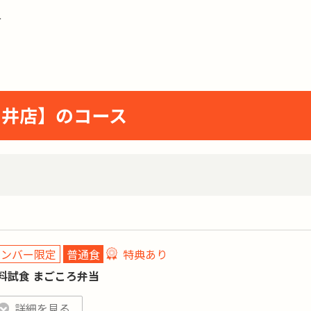
方
日井店】のコース
メンバー限定
普通食
特典あり
料試食 まごころ弁当
特典あり
詳細
詳細を見る