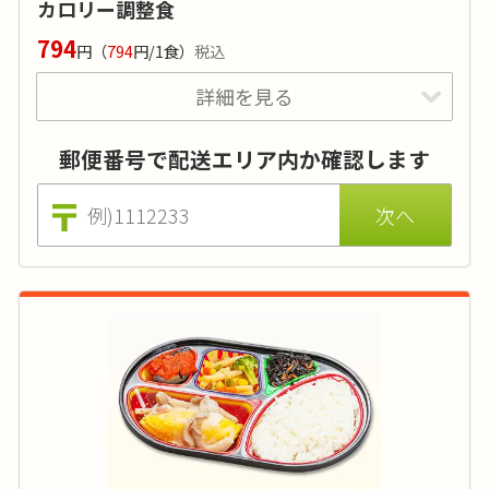
カロリー調整食
価格は小町(小)の場合（小町大は553円 ※税込)。刻みやおか
794
円
（
794
円/1食）
税込
ゆ、おかずの差替えでのアレルギー対応も無料で承ります。
詳細を見る
特典あり
詳細
郵便番号で配送エリア内か確認します
カロリーを一定の値に調整し、栄養バランスの
良いカロリー計算が必要な方に適したお弁当で
す。ダイエットや食事療法も無理なく続けられ
ます。
カロリー
:
240kcal前後
糖質
:
-