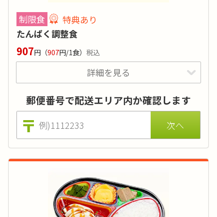
タンパク質
:
-
制限食
特典あり
塩分
:
2.2g前後
たんぱく調整食
品目数
:
-
907
円
（
907
円/1食）
税込
脂質:-／カリウム:-／リン:-
詳細を見る
価格はおかずのみの場合（ごはんセットは855円 ※税込)。
特典あり
詳細
刻みやおかゆ、おかずの差替えでのアレルギー対応も無料で
承ります。
郵便番号で配送エリア内か確認します
たんぱく質の摂取計算が必要な方向けのお弁当
です。病院の栄養指導を受けられている方や透
析クリニックに通院されている方に。
カロリー
:
-