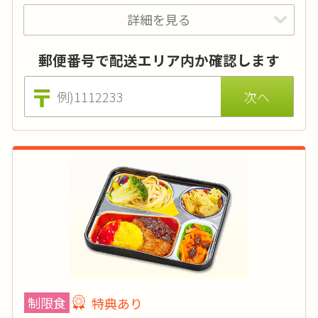
価格はごはんセットの場合（おかずのみは540円 ※税込)。
刻みやおかゆ、おかずの差替えでのアレルギー対応も無料で
詳細を見る
特典あり
詳細
承ります。
郵便番号で配送エリア内か確認します
美味しさはそのままに、低カロリー・低塩分の
お弁当。お求めやすいお手頃価格です。
カロリー
:
-
糖質
:
-
タンパク質
:
-
塩分
:
-
品目数
:
-
制限食
特典あり
脂質:-／カリウム:-／リン:-