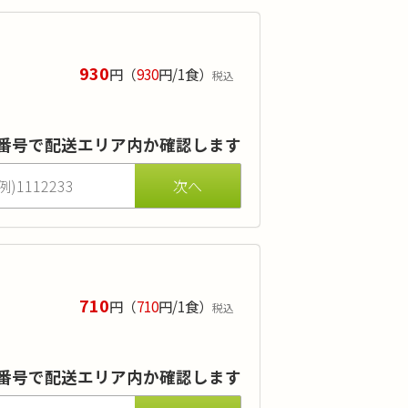
930
円
（
930
円/1食）
税込
差替えでのアレルギー対応も無料で承ります。
を受けられている方や透析クリニックに
番号で配送エリア内か確認します
710
円
（
710
円/1食）
税込
供も可能です。
りも兼ね備えており、美味しい食事を安
番号で配送エリア内か確認します