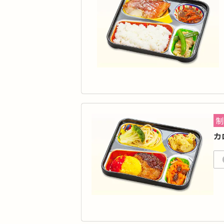
品
脂質
価
制
カ
カ
や