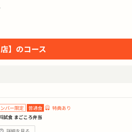
方
賀店】のコース
メンバー限定
普通食
特典あり
料試食 まごころ弁当
特典あり
詳細
詳細を見る