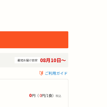
08月10日〜
最短お届け目安
ご利用ガイド
0
円
（
0
円/1食）
税込