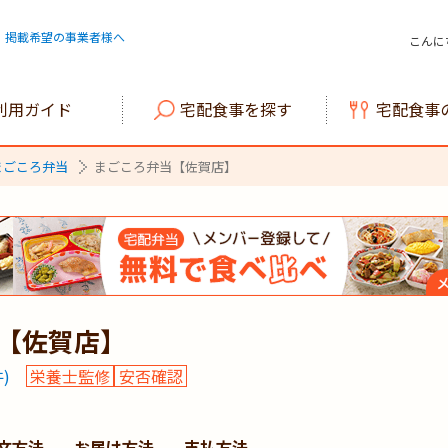
掲載希望の事業者様へ
こんに
利用ガイド
宅配食事を探す
宅配食事
まごころ弁当
まごころ弁当【佐賀店】
【佐賀店】
)
栄養士監修
安否確認
文方法
お届け方法
支払方法