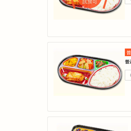
無
弁
カ
タ
品
普
「
普
ご
す
カ
タ