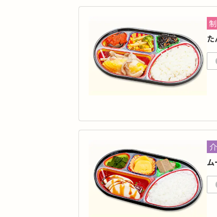
カ
タ
制
品
た
脂質
価
た
通
カ
タ
介
品
ム
脂質
価
食
心