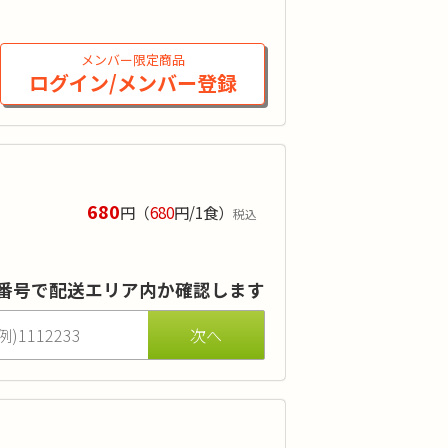
弁当」の担当からご連絡いたします。お
メンバー限定商品
ログイン/メンバー登録
ご注文されたことがある方が対象です。
680
円
（
680
円/1食）
税込
食の楽しみにもこだわって調理していま
番号で配送エリア内か確認します