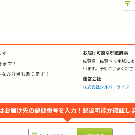
ロリー
:
-
糖質
:
-
ンパク質
:
-
塩分
:
-
目数
:
-
:-／カリウム:-／リン:-
ます！
お届け可能な都道府県
格はごはんセットの場合（おかずのみは650円 ※税込)。おかゆの対応も無料で承り
佐賀県 佐賀市 ※地域に
きます！
います。予めご了承くださ
ルなお弁当もあります！
運営会社
株式会社シルバーライフ
はお届け先の郵便番号を入力！
配達可能か確認し