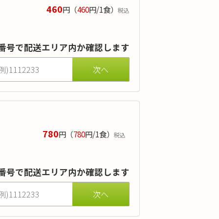
460
円
（
460
円/1食）
税込
差替えでのアレルギー対応も無料で承ります。
すいお手頃価格です。
番号で配送エリア内か確認します
780
円
（
780
円/1食）
税込
でのアレルギー対応も無料で承ります。
要な方に適したお弁当です。ダイエット
番号で配送エリア内か確認します