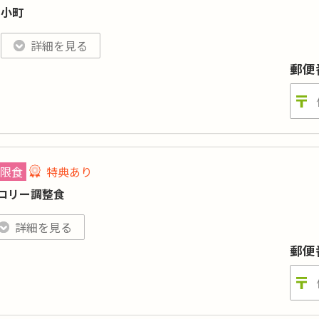
目数
:
-
小町
:-／カリウム:-／リン:-
特典あり
詳細
格はごはんセットの場合（おかずのみは580円 ※税込)。刻みやおかゆ、おかずの
詳細を見る
美味しさはそのままに、低カロリー・低塩分のお弁当。お求めや
郵便
カロリー
:
-
糖質
:
-
タンパク質
:
-
塩分
:
-
品目数
:
-
限食
特典あり
脂質:-／カリウム:-／リン:-
ロリー調整食
価格は小町(小)の場合（小町大は480円 ※税込)。刻みやおかゆ、おかずの差替え
特典あり
詳細
詳細を見る
ロリーを一定の値に調整し、栄養バランスの良いカロリー計算が必
郵便
食事療法も無理なく続けられます。