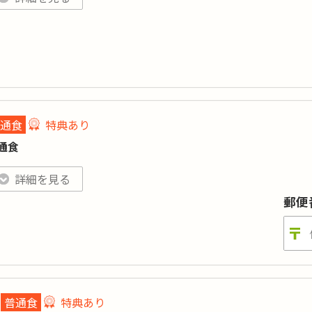
料試食対象商品です。「注文希望」のお申込み完了後、「まごころ
当の種類や配達日は担当へ直接ご相談ください。
ロリー
:
糖質
:
ンパク質
:
塩分
:
目数
:
通食
特典あり
まごころ弁当」のお弁当を初めてご注文される方 もしくは 半年（26週）以上前に
通食
特典あり
詳細
詳細を見る
高齢者向けの栄養バランスや食べやすさはもちろん、食材の安全や
郵便
。
ロリー
:
450～650kcal
糖質
:
-
ンパク質
:
-
塩分
:
概ね3g未満
普通食
特典あり