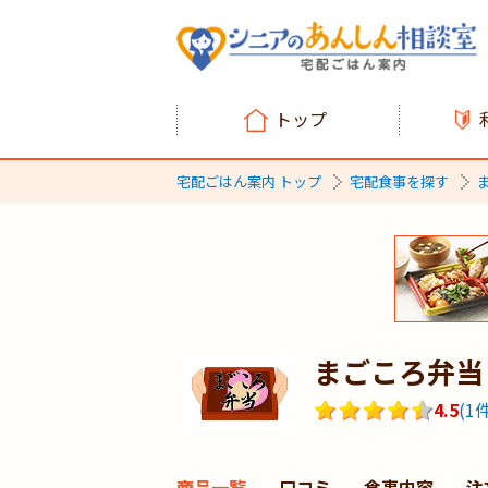
トップ
宅配ごはん案内 トップ
宅配食事を探す
まごころ弁当
4.5
(
1
件
商品一覧
口コミ
食事内容
注