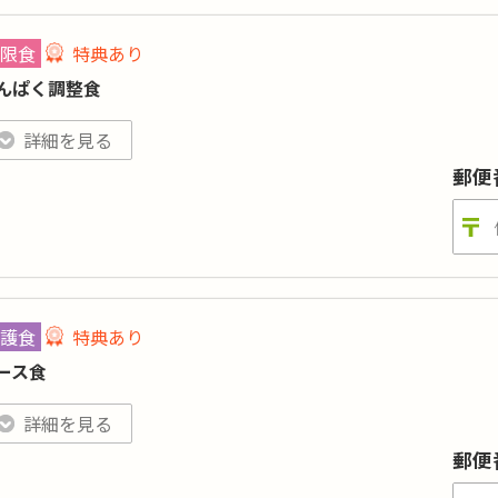
ロリー
:
240kcal前後
糖質
:
-
ンパク質
:
-
塩分
:
2.2g前後
限食
特典あり
目数
:
-
んぱく調整食
:-／カリウム:-／リン:-
特典あり
詳細
格はおかずのみの場合（ごはんセットは880円 ※税込)。刻みやおかゆ、おかずの
詳細を見る
んぱく質の摂取計算が必要な方向けのお弁当です。病院の栄養指導
郵便
院されている方に。
ロリー
:
-
糖質
:
-
ンパク質
:
10ｇ以下
塩分
:
-
護食
特典あり
目数
:
-
ース食
:-／カリウム:500mg以下／リン:-
特典あり
詳細
格はごはんセットの場合（おかずのみは830円 ※税込）。たんぱく調整米でのご提
詳細を見る
べ物を噛むことや飲み込むことが困難な方に。美味しさや料理の香
郵便
しておめしあがりいただけます。