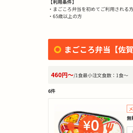
【利用条件】
・まごころ弁当を初めてご利用される
・65歳以上の方
まごころ弁当【佐
460円～
/1食
最小注文食数：
1食～
6件
無