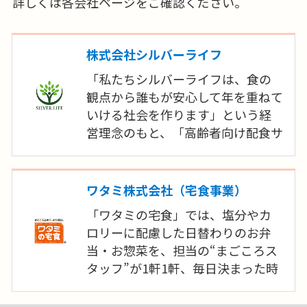
詳しくは各会社ページをご確認ください。
株式会社シルバーライフ
「私たちシルバーライフは、食の
観点から誰もが安心して年を重ねて
いける社会を作ります」という経
営理念のもと、「高齢者向け配食サ
ービス事業」「施設様向け食材提
供事業」といった事業を展開してま
いりました。今後も、全国のお客様
ワタミ株式会社（宅食事業）
の「ありがとう」のために全力を
「ワタミの宅食」では、塩分やカ
尽くしてまいります。
ロリーに配慮した日替わりのお弁
当・お惣菜を、担当の“まごころス
タッフ”が1軒1軒、毎日決まった時
間帯に「手渡し」を基本にお届け
しています。“まごころスタッフ”か