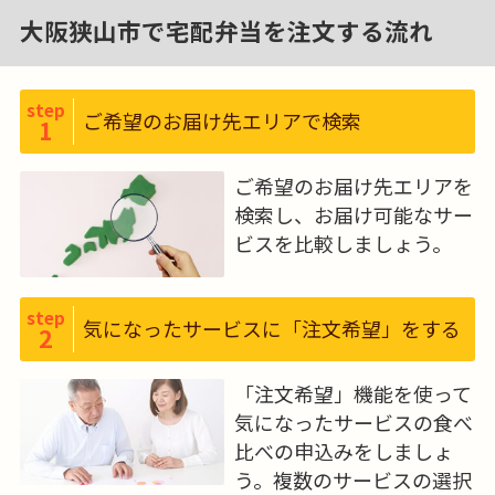
ら直接「手渡し」することで、お客
大阪狭山市で宅配弁当を注文する流れ
さまとのふれあいやコミュニケー
ションを生み出すことにつながり
ます。毎日の食事にお困りの高齢者
step
ご希望のお届け先エリアで検索
1
の方にお食事をお届けする一方で、
まだまだ働きたいとお考えの元気
ご希望のお届け先エリアを
な高齢者の方にも私たちの事業に
検索し、お届け可能なサー
参画していただき、一緒に高齢者の
ビスを比較しましょう。
方を支えていきたいと考えていま
す。
step
気になったサービスに「注文希望」をする
2
「注文希望」機能を使って
気になったサービスの食べ
比べの申込みをしましょ
う。複数のサービスの選択