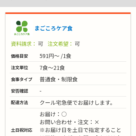
まごころケア食
資料請求：
可
注文希望：
可
591円～ /1食
価格目安
7食～21食
注文単位
普通食・制限食
食事タイプ
-
安否確認
クール宅急便でお届けします。
配達方法
お届け：○
お問い合わせ・注文：×
※お届け日を土日で指定すること
土日祝対応