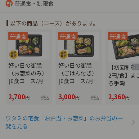
普通食・制限食
以下の商品（コース）があります。
好い日の御膳
好い日の御膳
【初回割引！
（お惣菜のみ）
（ごはん付き）
2円/食】ま
[6食コース/月…
[6食コース/月…
ろ手鞠
2,700
3,000
2,360
円
税込
円
税込
円
ワタミの宅食「お弁当・お惣菜」のお弁当の一
覧を見る