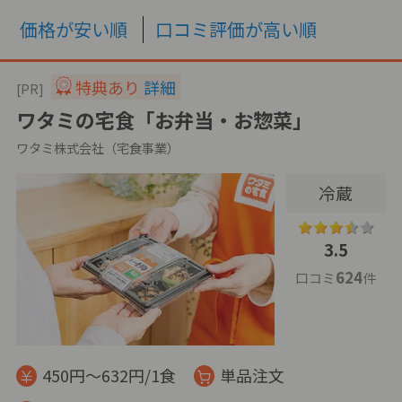
価格が安い順
口コミ評価が高い順
特典あり
詳細
[PR]
ワタミの宅食「お弁当・お惣菜」
ワタミ株式会社（宅食事業）
冷蔵
3.5
624
口コミ
件
450円～632円/1食
単品注文