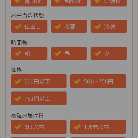
普通食
制限食
介護食
お弁当の状態
仕出し
冷蔵
冷凍
時間帯
朝
昼
夕
価格
500円以下
501～750円
751円以上
最短お届け日
3日以内
1週間以内