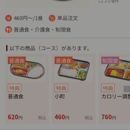
0
口コミ
件
460円～/1食
単品注文
普通食・介護食・制限食
以下の商品（コース）があります。
特典
特典
特典
普通食
小町
カロリー調
620
460
760
円
税込
円
税込
円