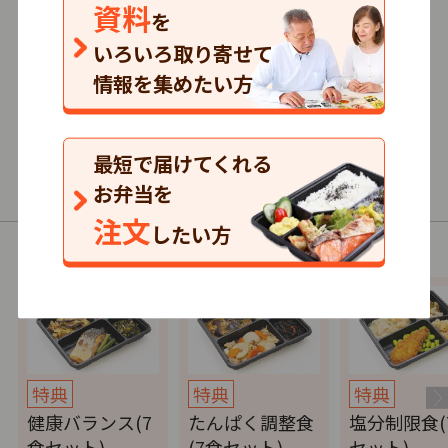
資料
3.5
を
132
口コミ
件
いろいろ取り寄せて
情報を集めたい方
591円～/1食
まとめて注文
最短で届けてくれる
普通食・制限食
お弁当を
注文
したい方
以下の商品（コース）があります。
特典
特典
特典
健康バランス(7
たんぱく調整食
塩分制限食(
食セット)
(7食セット)
セット)