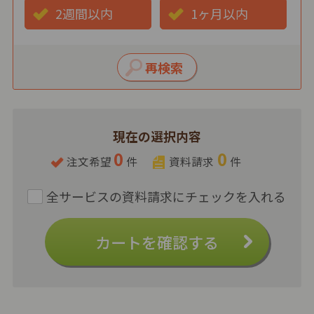
2週間以内
1ヶ月以内
現在の選択内容
0
0
注文希望
件
資料請求
件
カートを確認する